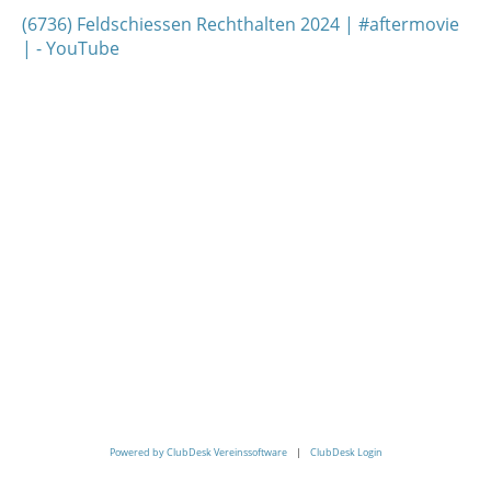
(6736) Feldschiessen Rechthalten 2024 | #aftermovie
| - YouTube
Powered by ClubDesk Vereinssoftware
|
ClubDesk Login